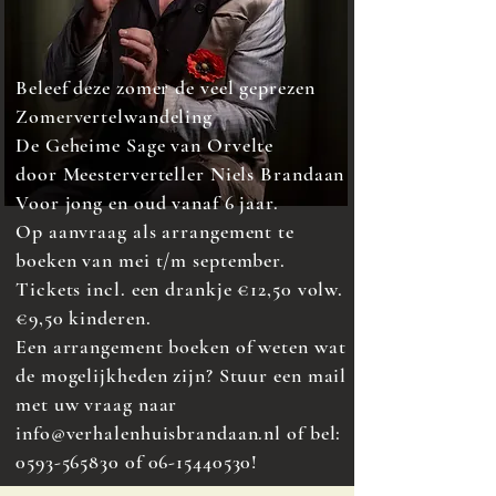
Beleef deze zomer de veel geprezen
Zomervertelwandeling
De Geheime Sage van Orvelte
door Meesterverteller Niels Brandaan
Voor jong en oud vanaf 6 jaar.
Op aanvraag als arrangement te
boeken van mei t/m september.
Tickets incl. een drankje €12,50 volw.
€9,50 kinderen.
Een arrangement boeken of weten wat
de mogelijkheden zijn? Stuur een mail
met uw vraag naar
info@verhalenhuisbrandaan.nl of bel:
0593-565830 0f 06-15440530!