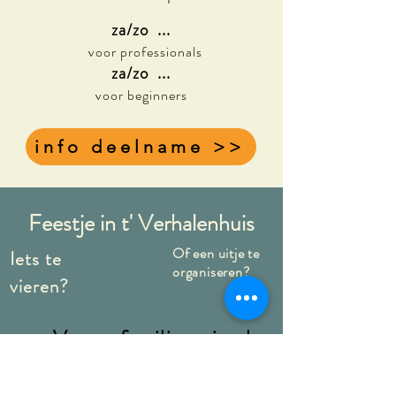
za/zo ...
voor professionals
za/zo ...
voor beginners
info deelname >>
Feestje in t' Verhalenhuis
Of een uitje te
Iets te
organiseren?
vieren?
Verras familie, vrienden
of collega's,
met een mooi
verhalen arrangement