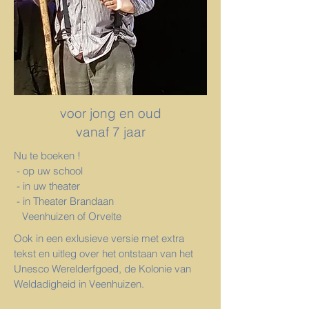
voor jong en oud
vanaf 7 jaar
Nu te boeken !
- op uw school
- in uw theater
- in Theate
r
Brandaan
Veenhuizen of Orvelte
Ook
in een exlusieve versie met extra
tekst en uitleg over het ontstaan van het
Unesco Werelderfgoed, de Kolonie van
Weldadigheid in Veenhuizen.