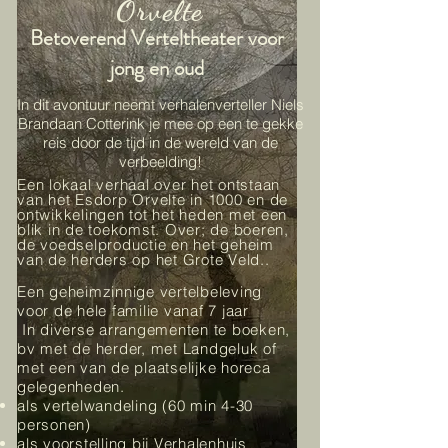
Orvelte
Betoverend Verteltheater voor
jong en oud
In dit avontuur neemt verhalenverteller Niels
Brandaan Cotterink je mee op een te gekke
reis door de tijd in de wereld van de
verbeelding!
Een lokaal verhaal over het ontstaan
van het Esdorp Orvelte in 1000 en de
ontwikkelingen tot het heden met een
blik in de toekomst. Over; de boeren,
de voedselproductie en het geheim
van de herders op het Grote Veld..
Ee
n geheimzinnige vertelbeleving
voor de hele familie vanaf 7 jaar
In diverse arrangementen te boeken,
bv met de herder, met Landgeluk of
met een van de plaatselijke horeca
gelegenheden.
als vertelwandeling (60 min 4-30
personen)
als voorstelling bij Verhalenhuis