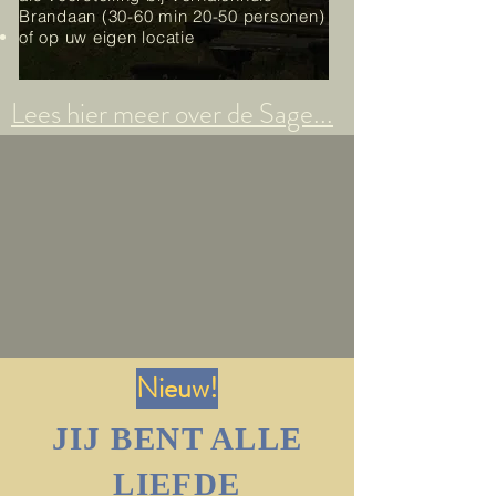
Brandaan (30-60 min 20-50 personen)
of op uw eigen locatie
Lees hier meer over de Sage...
Nieuw!
JIJ BENT ALLE
LIEFDE