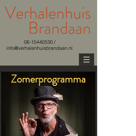
Verhalenhuis
B
randaan
06-15440530
/
info@verhalenhuisbrandaan.nl
Zomerprogramma