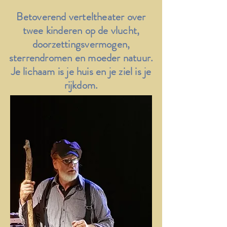
Betoverend verteltheater over
twee kinderen op de vlucht,
doorzettingsvermogen,
sterrendromen en moeder natuur.
Je lichaam is je huis en je ziel is je
rijkdom.