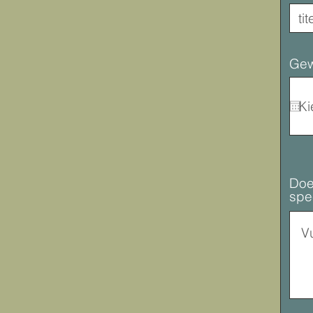
Gew
Doe
spe