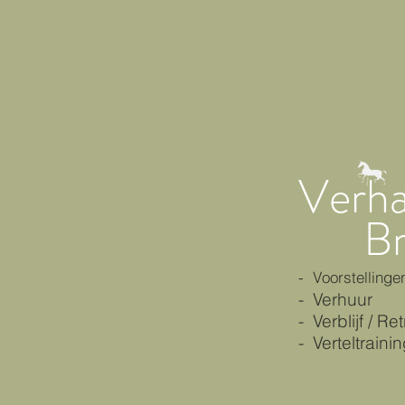
Verha
B
- Voorstellinge
- Verhuur
- Verblijf / Ret
- Verteltrain