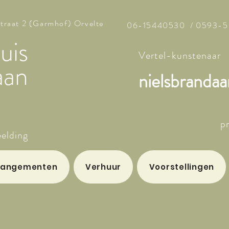
traat 2 (Garmhof) Orvelte
06-15440530
/
0593-5
uis
Vertel-kunstenaar
aan
nielsbrandaa
p
eelding
rangementen
Verhuur
Voorstellingen