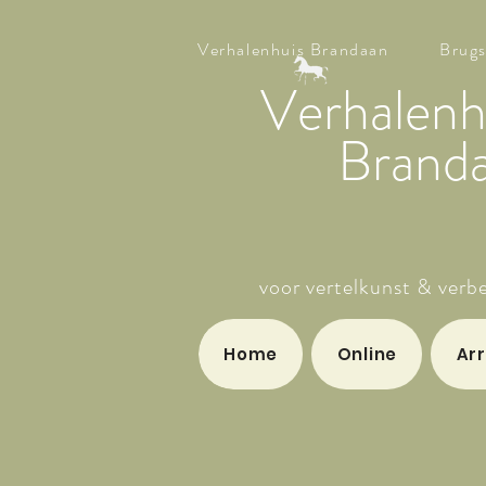
Verhalenhuis Brandaan
Brugs
Verhalenh
B
rand
voor vertelkunst & verb
Home
Online
Ar