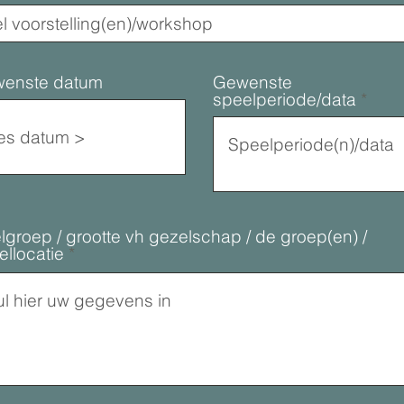
enste datum
Gewenste
speelperiode/data
lgroep / grootte vh gezelschap / de groep(en) /
ellocatie