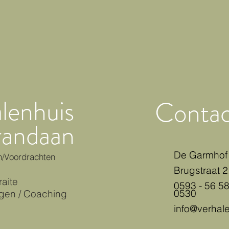
lenhuis
Contac
randaan
De Garmhof
n
Voordrachten
/
Brugstraat 2
raite
0593 - 56 58
0530
ingen / Coaching
info@verhal