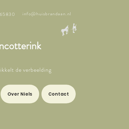
info@huisbrandaan.nl
65830
ncotterink
rikkelt de verbeelding
Over Niels
Contact