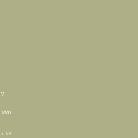
n?
 een
u tot