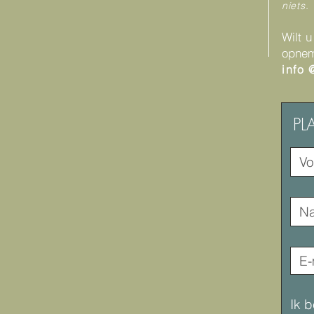
niets.
Wilt u
opne
info 
PL
Ik b